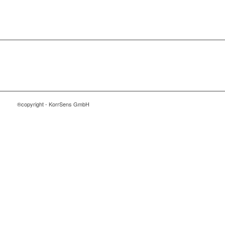
®copyright - KorrSens GmbH