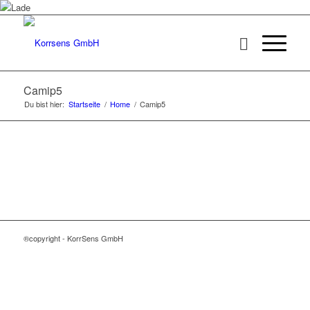
Camip5
Du bist hier:
Startseite
/
Home
/
Camip5
®copyright - KorrSens GmbH